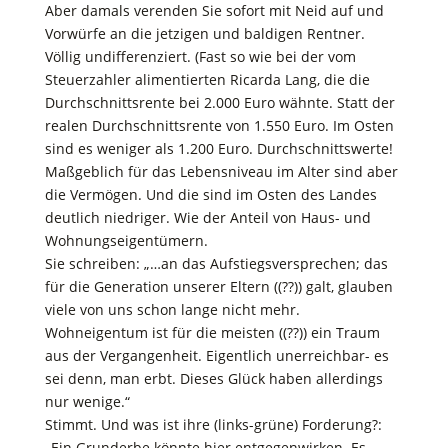
Aber damals verenden Sie sofort mit Neid auf und
Vorwürfe an die jetzigen und baldigen Rentner.
Völlig undifferenziert. (Fast so wie bei der vom
Steuerzahler alimentierten Ricarda Lang, die die
Durchschnittsrente bei 2.000 Euro wähnte. Statt der
realen Durchschnittsrente von 1.550 Euro. Im Osten
sind es weniger als 1.200 Euro. Durchschnittswerte!
Maßgeblich für das Lebensniveau im Alter sind aber
die Vermögen. Und die sind im Osten des Landes
deutlich niedriger. Wie der Anteil von Haus- und
Wohnungseigentümern.
Sie schreiben: „…an das Aufstiegsversprechen; das
für die Generation unserer Eltern ((??)) galt, glauben
viele von uns schon lange nicht mehr.
Wohneigentum ist für die meisten ((??)) ein Traum
aus der Vergangenheit. Eigentlich unerreichbar- es
sei denn, man erbt. Dieses Glück haben allerdings
nur wenige.“
Stimmt. Und was ist ihre (links-grüne) Forderung?:
„Ein Grunderbe könnte hier entgegenwirken. Es