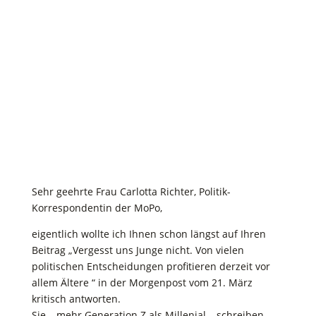
Kategorien:
Allgemein
|
Gesellschaftliches
Miteinander
|
Kritik an Parteien / Organisationen
Sehr geehrte Frau Carlotta Richter, Politik-
Korrespondentin der MoPo,
eigentlich wollte ich Ihnen schon längst auf Ihren
Beitrag „Vergesst uns Junge nicht. Von vielen
politischen Entscheidungen profitieren derzeit vor
allem Ältere “ in der Morgenpost vom 21. März
kritisch antworten.
Sie – mehr Generation Z als Millenial – schreiben